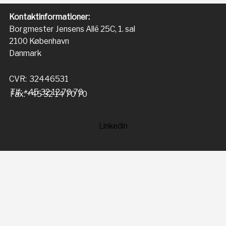
Kontaktinformationer:
Borgmester Jensens Allé 25C, 1. sal
2100 København
Danmark
CVR: 32446531
Tlf: +45 32 12 70 70
Fax: +45 32 14 70 70
Linkedin
Menu