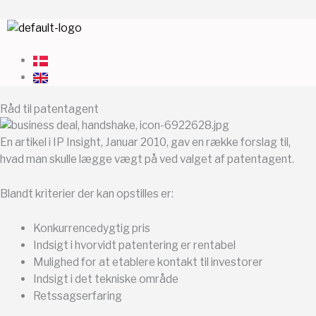
Gå
Menu
til
indholdet
Råd til patentagent
En artikel i IP Insight, Januar 2010, gav en række forslag til,
hvad man skulle lægge vægt på ved valget af patentagent.
Blandt kriterier der kan opstilles er:
Konkurrencedygtig pris
Indsigt i hvorvidt patentering er rentabel
Mulighed for at etablere kontakt til investorer
Indsigt i det tekniske område
Retssagserfaring