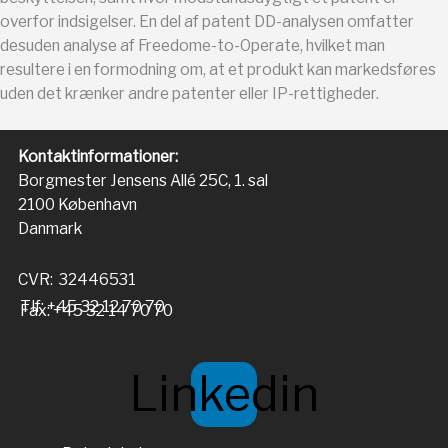
overfor indsigelser. En del af patent DD-analysen omfatter
desuden analyse af Freedome-to-Operate, hvilket man
resultere i en formodning om, at et produkt kan markedsføres
uden det krænker andre patenter eller IP-rettigheder.
Kontaktinformationer:
Borgmester Jensens Allé 25C, 1. sal
2100 København
Danmark
CVR: 32446531
Tlf: +45 32 12 70 70
Fax: +45 32 14 70 70
Linkedin