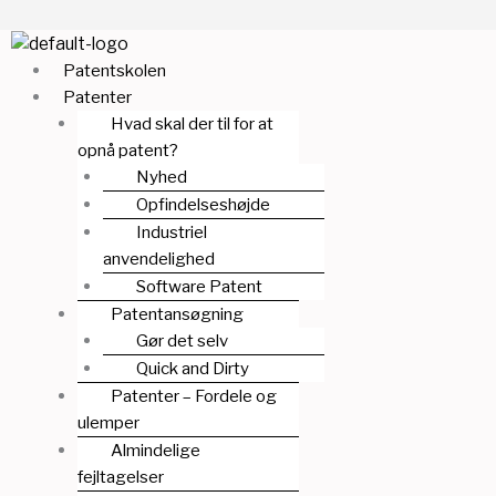
Gå
Menu
Menu
til
Patentskolen
indholdet
Patenter
Hvad skal der til for at
opnå patent?
Nyhed
Opfindelseshøjde
Industriel
anvendelighed
Software Patent
Patentansøgning
Gør det selv
Quick and Dirty
Patenter – Fordele og
ulemper
Almindelige
fejltagelser