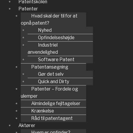
Patentskolen
Patenter
Hvad skal der til for at
opnå patent?
Nyhed
Opfindelseshøjde
Industriel
anvendelighed
Software Patent
Patentansøgning
Gør det selv
Quick and Dirty
Patenter – Fordele og
ulemper
Almindelige fejltagelser
Krænkelse
Råd til patentagent
Aktører
Hvem er opfinder?