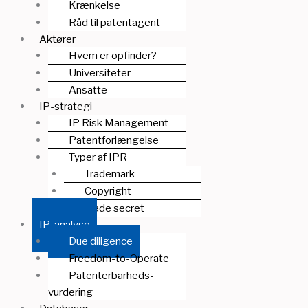
Krænkelse
Råd til patentagent
Aktører
Hvem er opfinder?
Universiteter
Ansatte
IP-strategi
IP Risk Management
Patentforlængelse
Typer af IPR
Trademark
Copyright
Trade secret
IP-analyse
Due diligence
Freedom-to-Operate
Patenterbarheds-
vurdering